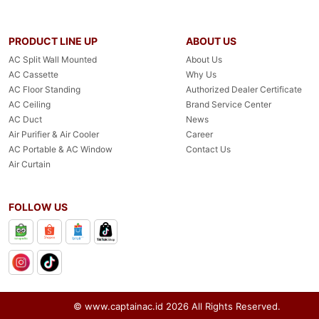
PRODUCT LINE UP
ABOUT US
AC Split Wall Mounted
About Us
AC Cassette
Why Us
AC Floor Standing
Authorized Dealer Certificate
AC Ceiling
Brand Service Center
AC Duct
News
Air Purifier & Air Cooler
Career
AC Portable & AC Window
Contact Us
Air Curtain
FOLLOW US
© www.captainac.id
2026
All Rights Reserved.