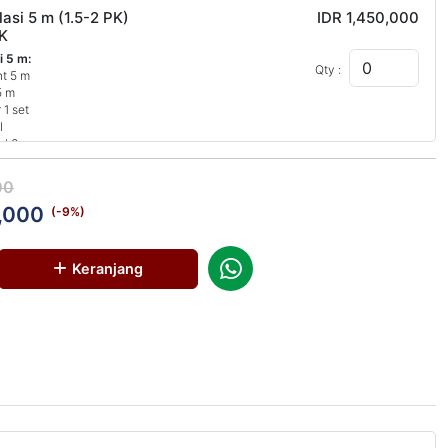
lasi 5 m (1.5-2 PK)
IDR 1,450,000
K
i 5 m:
Qty :
nt 5 m
5 m
 1 set
l
el 3 m
i
00
,000
oris 5 m tanpa Instalasi
IDR 1,050,000
(-
9
%)
i 5 m:
Qty :
Keranjang
nt 5 m
5 m
 1 set
l
el 3 m