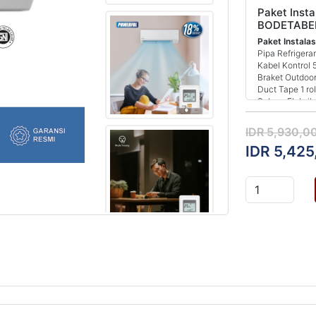
Paket Insta
BODETABE
Paket Instalas
Pipa Refrigera
Kabel Kontrol 
Braket Outdoor
Duct Tape 1 rol
Selang Fleksib
Jasa Instalasi
Vakum Instalas
IDR 5,930,0
IDR 5,425
Paket Akses
(1.5-2 PK)
Paket Instalas
Pipa Refrigera
Kabel Kontrol 
Braket Outdoor
Duct Tape 1 rol
Selang Fleksib