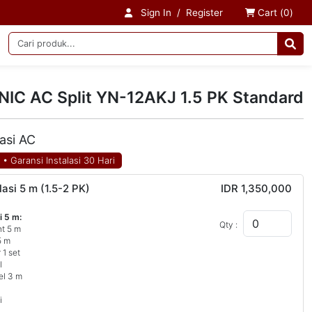
Sign In
/
Register
Cart (
0
)
C AC Split YN-12AKJ 1.5 PK Standard
lasi AC
N
•
Garansi Instalasi 30 Hari
lasi 5 m (1.5-2 PK)
IDR 1,350,000
i 5 m:
Qty :
nt 5 m
5 m
 1 set
l
el 3 m
i