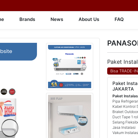
ne
Brands
News
About Us
FAQ
PANASONI
Paket Insta
Bisa TRADE-I
Paket Insta
JAKARTA
Paket Instalas
Pipa Refrigera
Kabel Kontrol 
Braket Outdoor
Duct Tape 1 rol
Selang Fleksib
Jasa Instalasi
Vakum Instalas