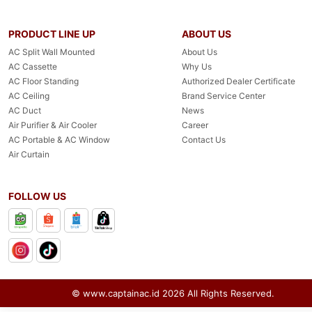
PRODUCT LINE UP
ABOUT US
AC Split Wall Mounted
About Us
AC Cassette
Why Us
AC Floor Standing
Authorized Dealer Certificate
AC Ceiling
Brand Service Center
AC Duct
News
Air Purifier & Air Cooler
Career
AC Portable & AC Window
Contact Us
Air Curtain
FOLLOW US
© www.captainac.id
2026
All Rights Reserved.