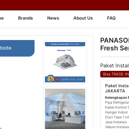
ne
Brands
News
About Us
FAQ
PANASON
Fresh Se
Paket Insta
Bisa TRADE-I
Paket Insta
JAKARTA
Kelengkapan 
Pipa Refrigera
Kabel Kontrol 
Hanger Indoor 
Duct Tape 1 rol
Jasa Instalasi
Vakum Instalas