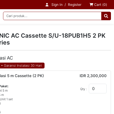
Sign In
/
Register
Cart (
0
)
IC AC Cassette S/U-18PUB1H5 2 PK
ries
lasi AC
N
•
Garansi Instalasi 30 Hari
lasi 5 m Cassette (2 PK)
IDR 2,300,000
Paket:
Qty :
nt 5 m
5 m
Unit 1 set
l
i