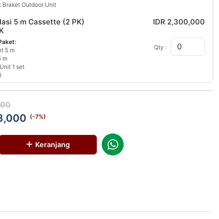
 Braket Outdoor Unit
lasi 5 m Cassette (2 PK)
IDR 2,300,000
K
Paket:
Qty :
nt 5 m
5 m
Unit 1 set
l
i
 Braket Outdoor Unit
000
3,000
(-
7
%)
Keranjang