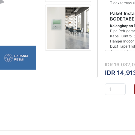
Tidak termasuk
Paket Insta
BODETABE
Kelengkapan 
Pipa Refrigera
Kabel Kontrol 
Hanger Indoor 
Duct Tape 1 rol
Jasa Instalasi
Vakum Instalas
Tidak termasuk
IDR 16,032,
IDR 14,91