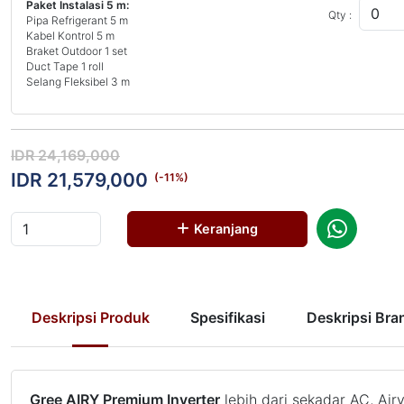
Paket Instalasi 5 m:
Qty :
Pipa Refrigerant 5 m
Kabel Kontrol 5 m
Braket Outdoor 1 set
Duct Tape 1 roll
Selang Fleksibel 3 m
IDR 24,169,000
IDR 21,579,000
(-
11
%)
Keranjang
Deskripsi Produk
Spesifikasi
Deskripsi Bra
Gree AIRY Premium Inverter
lebih dari sekadar AC, Air