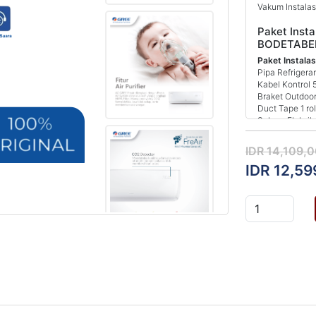
Vakum Instalas
Paket Insta
BODETABE
Paket Instalas
Pipa Refrigera
Kabel Kontrol 
Braket Outdoor
Duct Tape 1 rol
Selang Fleksib
Jasa Instalasi
Vakum Instalas
IDR 14,109,
IDR 12,59
Paket Akses
(1.5-2 PK)
Paket Instalas
Pipa Refrigera
Kabel Kontrol 
Braket Outdoor
Duct Tape 1 rol
Selang Fleksib