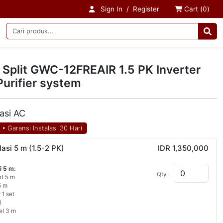
Sign In
/
Register
Cart (
0
)
Split GWC-12FREAIR 1.5 PK Inverter
Purifier system
lasi AC
N
•
Garansi Instalasi 30 Hari
lasi 5 m (1.5-2 PK)
IDR 1,350,000
i 5 m:
Qty :
nt 5 m
5 m
 1 set
l
el 3 m