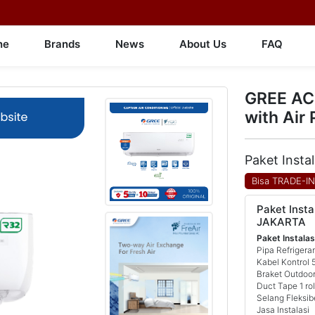
ne
Brands
News
About Us
FAQ
GREE AC 
with Air 
Paket Insta
Bisa TRADE-I
Paket Insta
JAKARTA
Paket Instalas
Pipa Refrigera
Kabel Kontrol 
Braket Outdoor
Duct Tape 1 rol
Selang Fleksib
Jasa Instalasi