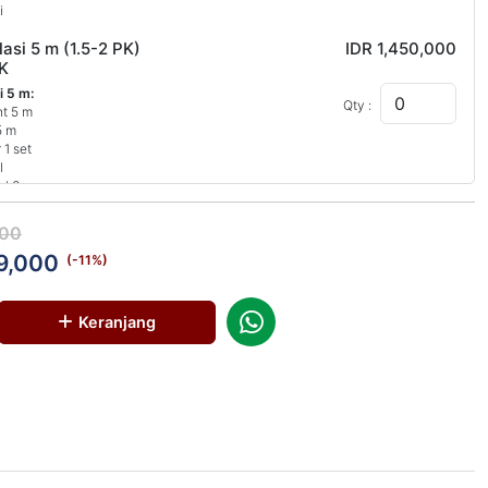
i
lasi 5 m (1.5-2 PK)
IDR 1,450,000
K
i 5 m:
Qty :
nt 5 m
5 m
 1 set
l
el 3 m
i
000
9,000
oris 5 m tanpa Instalasi
IDR 1,050,000
(-
11
%)
i 5 m:
Qty :
Keranjang
nt 5 m
5 m
 1 set
l
el 3 m