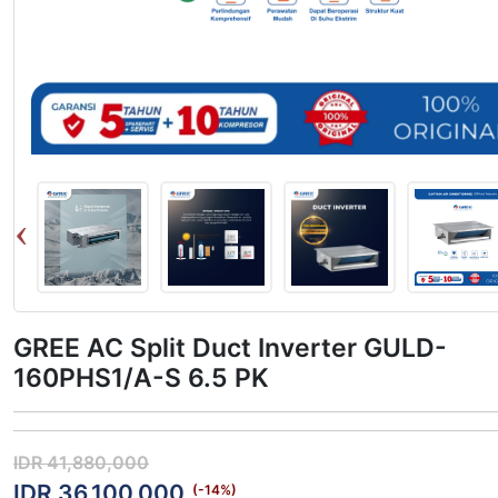
GREE AC Split Duct Inverter GULD-
160PHS1/A-S 6.5 PK
IDR 41,880,000
IDR 36,100,000
(-
14
%)