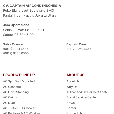
CV. CAPTAIN AIRCOND INDONESIA
Ruko Elang Laut Boulevard B-43
Pantai Indah Kapuk, Jakarta Utara
Jam Operasional
Senin-Jumat: 08.30-17.00
Sabtu: 08.30-15.00
Sales Counter
Captain Care
(0812) 1224 6635
(0812) 1969 6644
(0812) 8736 0505
PRODUCT LINE UP
ABOUT US
AC Split Wall Mounted
About Us
AC Cassette
Why Us
AC Floor Standing
Authorized Dealer Certificate
AC Ceiling
Brand Service Center
AC Duct
News
Air Purifier & Air Cooler
Career
AC Portable & AC Window
Contact Us