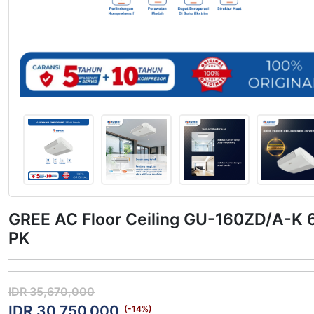
GREE AC Floor Ceiling GU-160ZD/A-K 
PK
IDR 35,670,000
IDR 30,750,000
(-
14
%)