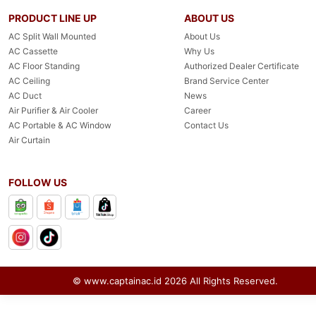
PRODUCT LINE UP
ABOUT US
AC Split Wall Mounted
About Us
AC Cassette
Why Us
AC Floor Standing
Authorized Dealer Certificate
AC Ceiling
Brand Service Center
AC Duct
News
Air Purifier & Air Cooler
Career
AC Portable & AC Window
Contact Us
Air Curtain
FOLLOW US
© www.captainac.id
2026
All Rights Reserved.