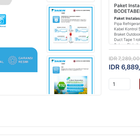
Paket Insta
BODETABE
Paket Instalas
Pipa Refrigera
Kabel Kontrol 
Braket Outdoor
Duct Tape 1 rol
Selang Fleksib
Jasa Instalasi
Vakum Instalas
IDR 7,289,0
IDR 6,889
Paket Akses
(1.5-2 PK)
Paket Instalas
Pipa Refrigera
Kabel Kontrol 
Braket Outdoor
Duct Tape 1 rol
Selang Fleksib