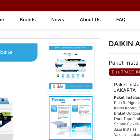
ne
Brands
News
About Us
FAQ
DAIKIN A
Paket Insta
Bisa TRADE-I
Paket Insta
JAKARTA
Paket Instalas
Pipa Refrigera
Kabel Kontrol 
Braket Outdoor
Duct Tape 1 rol
Selang Fleksib
Jasa Instalasi
Vakum Instalas