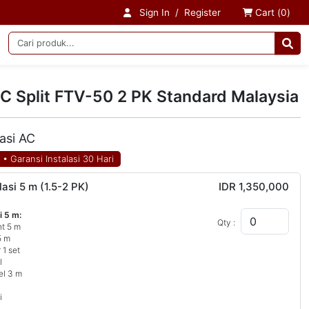
Sign In
/
Register
Cart (
0
)
C Split FTV-50 2 PK Standard Malaysia
lasi AC
N
•
Garansi Instalasi 30 Hari
lasi 5 m (1.5-2 PK)
IDR 1,350,000
i 5 m:
Qty :
nt 5 m
5 m
 1 set
l
el 3 m
i