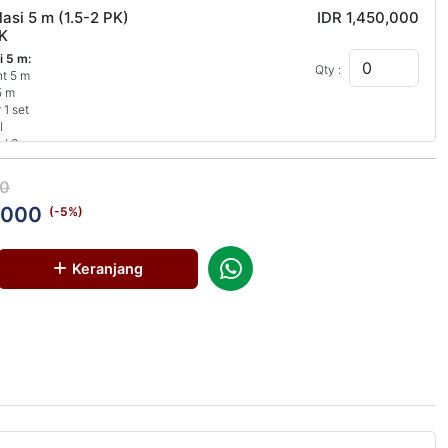
lasi 5 m (1.5-2 PK)
IDR 1,450,000
K
i 5 m:
Qty :
nt 5 m
5 m
 1 set
l
el 3 m
i
00
,000
oris 5 m tanpa Instalasi
IDR 1,050,000
(-
5
%)
i 5 m:
Qty :
Keranjang
nt 5 m
5 m
 1 set
l
el 3 m