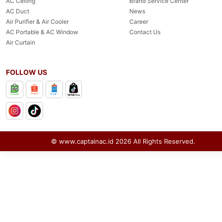
AC Ceiling
Brand Service Center
AC Duct
News
Air Purifier & Air Cooler
Career
AC Portable & AC Window
Contact Us
Air Curtain
FOLLOW US
© www.captainac.id
2026
All Rights Reserved.