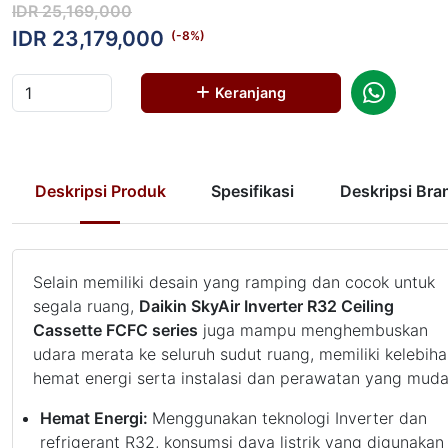
IDR 25,169,000
IDR 23,179,000
(-
8
%)
Keranjang
Deskripsi Produk
Spesifikasi
Deskripsi Bra
Selain memiliki desain yang ramping dan cocok untuk
segala ruang,
Daikin SkyAir Inverter R32 Ceiling
Cassette FCFC series
juga mampu menghembuskan
udara merata ke seluruh sudut ruang, memiliki kelebih
hemat energi serta instalasi dan perawatan yang muda
Hemat Energi:
Menggunakan teknologi Inverter dan
refrigerant R32, konsumsi daya listrik yang digunakan