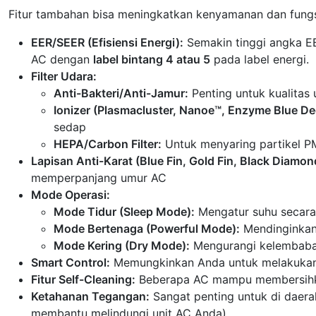
Fitur tambahan bisa meningkatkan kenyamanan dan fungs
EER/SEER (Efisiensi Energi):
Semakin tinggi angka EER
AC dengan
label bintang 4 atau 5
pada label energi.
Filter Udara:
Anti-Bakteri/Anti-Jamur:
Penting untuk kualitas 
Ionizer (Plasmacluster, Nanoe™, Enzyme Blue Deo
sedap
HEPA/Carbon Filter:
Untuk menyaring partikel P
Lapisan Anti-Karat (Blue Fin, Gold Fin, Black Diamond
memperpanjang umur AC
Mode Operasi:
Mode Tidur (Sleep Mode):
Mengatur suhu secara
Mode Bertenaga (Powerful Mode):
Mendinginkan
Mode Kering (Dry Mode):
Mengurangi kelembaban
Smart Control:
Memungkinkan Anda untuk melakukan k
Fitur Self-Cleaning:
Beberapa AC mampu membersihkan
Ketahanan Tegangan:
Sangat penting untuk di daerah
membantu melindungi unit AC Anda)