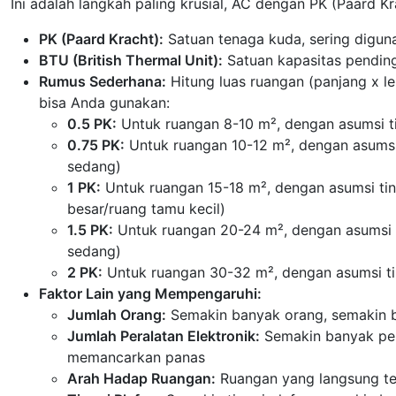
Ini adalah langkah paling krusial, AC dengan PK (Paard Krac
PK (Paard Kracht):
Satuan tenaga kuda, sering digun
BTU (British Thermal Unit):
Satuan kapasitas pendingi
Rumus Sederhana:
Hitung luas ruangan (panjang x le
bisa Anda gunakan:
0.5 PK:
Untuk ruangan 8-10 m², dengan asumsi tin
0.75 PK:
Untuk ruangan 10-12 m², dengan asumsi 
sedang)
1 PK:
Untuk ruangan 15-18 m², dengan asumsi ting
besar/ruang tamu kecil)
1.5 PK:
Untuk ruangan 20-24 m², dengan asumsi t
sedang)
2 PK:
Untuk ruangan 30-32 m², dengan asumsi tin
Faktor Lain yang Mempengaruhi:
Jumlah Orang:
Semakin banyak orang, semakin b
Jumlah Peralatan Elektronik:
Semakin banyak pera
memancarkan panas
Arah Hadap Ruangan:
Ruangan yang langsung ter