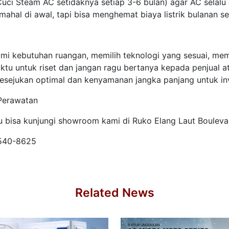
uci Steam AC setidaknya setiap 3-6 bulan) agar AC selalu
ahal di awal, tapi bisa menghemat biaya listrik bulanan se
i kebutuhan ruangan, memilih teknologi yang sesuai, mem
tu untuk riset dan jangan ragu bertanya kepada penjual 
ejukan optimal dan kenyamanan jangka panjang untuk inv
 Perawatan
u bisa kunjungi showroom kami di Ruko Elang Laut Bouleva
8540-8625
Related News