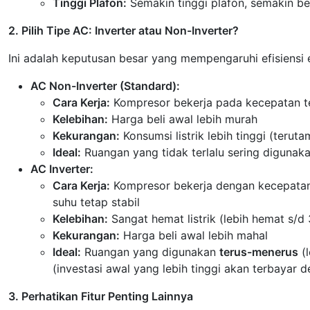
Tinggi Plafon:
Semakin tinggi plafon, semakin b
2. Pilih Tipe AC: Inverter atau Non-Inverter?
Ini adalah keputusan besar yang mempengaruhi efisiensi
AC Non-Inverter (Standard):
Cara Kerja:
Kompresor bekerja pada kecepatan tet
Kelebihan:
Harga beli awal lebih murah
Kekurangan:
Konsumsi listrik lebih tinggi (teruta
Ideal:
Ruangan yang tidak terlalu sering digunak
AC Inverter:
Cara Kerja:
Kompresor bekerja dengan kecepatan v
suhu tetap stabil
Kelebihan:
Sangat hemat listrik (lebih hemat s/d
Kekurangan:
Harga beli awal lebih mahal
Ideal:
Ruangan yang digunakan
terus-menerus
(l
(investasi awal yang lebih tinggi akan terbayar 
3. Perhatikan Fitur Penting Lainnya