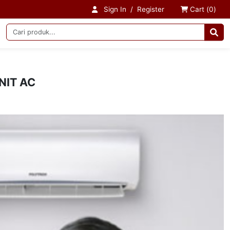
Sign In
/
Register
Cart (
0
)
NIT AC