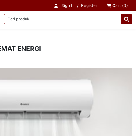
Sign In
/
Register
Cart (
0
)
EMAT ENERGI