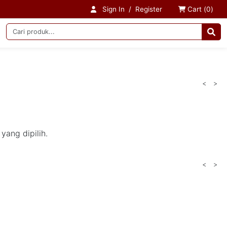
Sign In
/
Register
Cart (
0
)
<
>
yang dipilih.
<
>