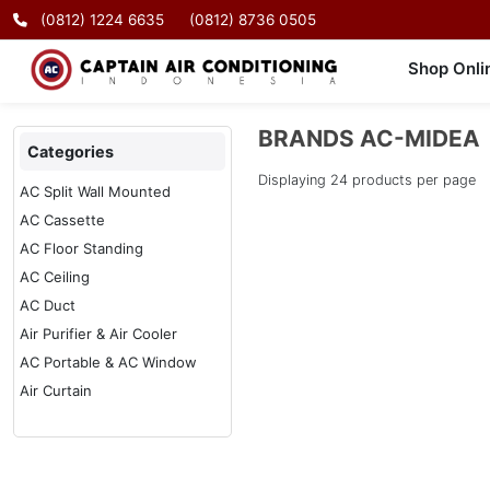
(0812) 1224 6635
(0812) 8736 0505
Shop Onli
BRANDS
AC-MIDEA
Categories
Displaying
24
products per page
AC Split Wall Mounted
AC Cassette
AC Floor Standing
AC Ceiling
AC Duct
Air Purifier & Air Cooler
AC Portable & AC Window
Air Curtain